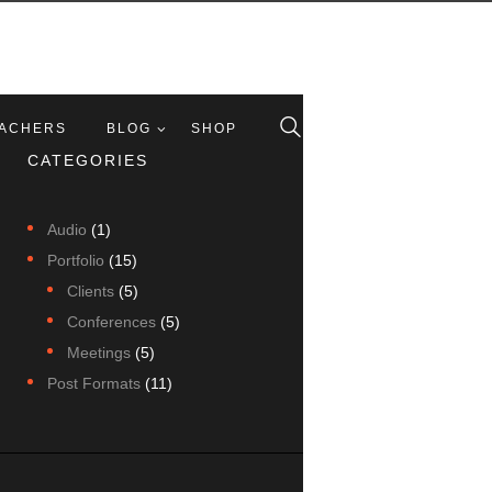
ACHERS
BLOG
SHOP
CATEGORIES
Audio
(1)
Portfolio
(15)
Clients
(5)
Conferences
(5)
Meetings
(5)
Post Formats
(11)