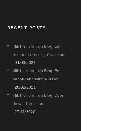
RECENT POSTS
Klik hier om mijn Blog ‘Een
brief met een slotje’ te lezen
04/03/2021
Klik hier om mijn Blog ‘Een
behouden vaart’ te lezen
20/02/2021
Klik hier om mijn Blog ‘Door
de wind’ te lezen
27/11/2020