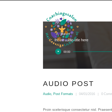
Lily Hunter
Insert audio title here
Audiospeler
00:00
AUDIO POST
Audio
,
Post Formats
04/01/2016
0
Comm
Proin scelerisque consectetur nisl. Praesen