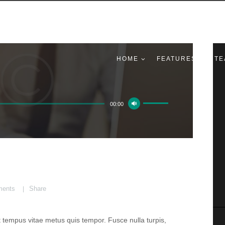
HOME
FEATURES
TE
Gebruik
00:00
Omhoog/Omlaag
pijltoetsen
om
het
volume
te
ents
Share
verhogen
of
t tempus vitae metus quis tempor. Fusce nulla turpis,