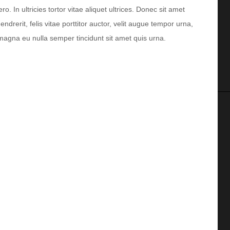
te
o. In ultricies tortor vitae aliquet ultrices. Donec sit amet
verlagen.
drerit, felis vitae porttitor auctor, velit augue tempor urna,
agna eu nulla semper tincidunt sit amet quis urna.