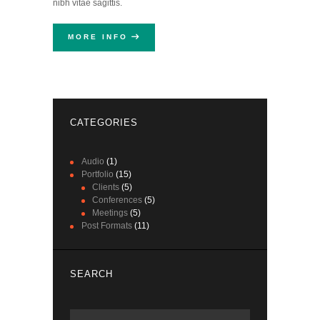
nibh vitae sagittis.
MORE INFO
CATEGORIES
Audio
(1)
Portfolio
(15)
Clients
(5)
Conferences
(5)
Meetings
(5)
Post Formats
(11)
SEARCH
Zoeken