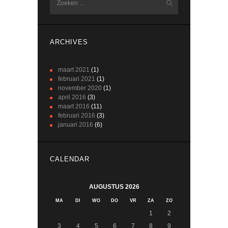
naar:
ARCHIVES
maart
2021
(1)
februari
2021
(1)
november
2020
(1)
april
2016
(3)
maart
2016
(11)
februari
2016
(3)
januari
2016
(6)
CALENDAR
AUGUSTUS 2026
MA
DI
WO
DO
VR
ZA
ZO
1
2
3
4
5
6
7
8
9