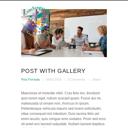
POST WITH GALLERY
Post Formats
08/01/2016
0
Comments
Share
Maecenas et molestie nibh. Cras felis leo, tincidunt
quis lorem eget, rutrum suscipit quam. Fusce dui mi,
malesuada ut ornare non, rhoncus in ipsum.
Pellentesque vehicula mauris sed lorem sollicitudin,
vitae consequat nisl interdum. Duis lacinia felis vel
enim iaculis, quis congue eros sodales. Proin sed eros
sit amet orci laoreet vulputate. Nullam laoreet dapibus