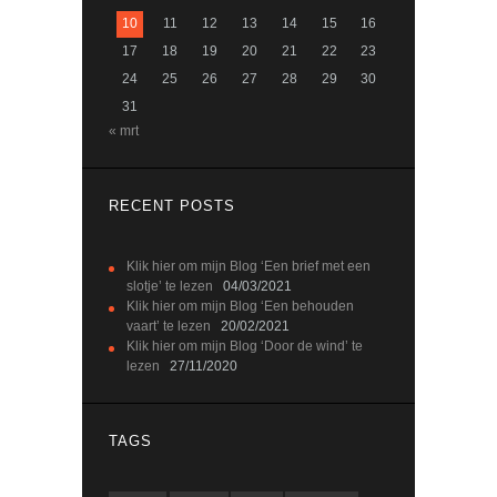
10
11
12
13
14
15
16
17
18
19
20
21
22
23
24
25
26
27
28
29
30
31
« mrt
RECENT POSTS
Klik hier om mijn Blog ‘Een brief met een
slotje’ te lezen
04/03/2021
Klik hier om mijn Blog ‘Een behouden
vaart’ te lezen
20/02/2021
Klik hier om mijn Blog ‘Door de wind’ te
lezen
27/11/2020
TAGS