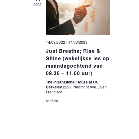
2022
G
E
V
E
14/03/2022
-
14/03/2023
N
Just Breathe; Rise &
N
Shine (wekelijkse les op
maandagochtend van
A
09.30 – 11.00 uur)
V
The International House at UC
I
Berkeley
2299 Piedmont Ave. , San
Francisco
G
$125.00
A
T
I
E