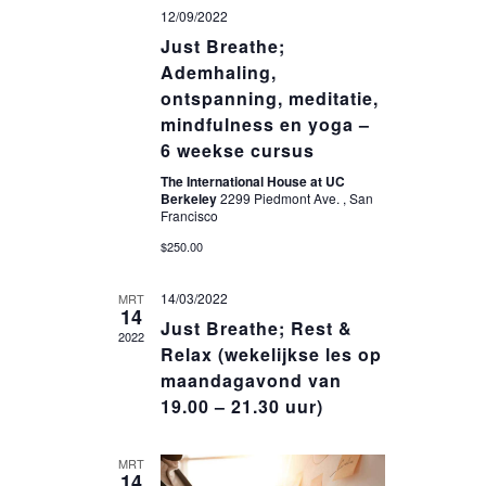
t
12/09/2022
E
e
u
Just Breathe;
m
N
r
.
Ademhaling,
g
Z
ontspanning, meditatie,
a
mindfulness en yoga –
O
v
6 weekse cursus
E
e
The International House at UC
K
Berkeley
2299 Piedmont Ave. , San
n
Francisco
E
n
$250.00
N
a
v
E
14/03/2022
MRT
14
i
Just Breathe; Rest &
N
2022
g
Relax (wekelijkse les op
W
maandagavond van
a
E
19.00 – 21.30 uur)
t
E
i
MRT
e
R
14