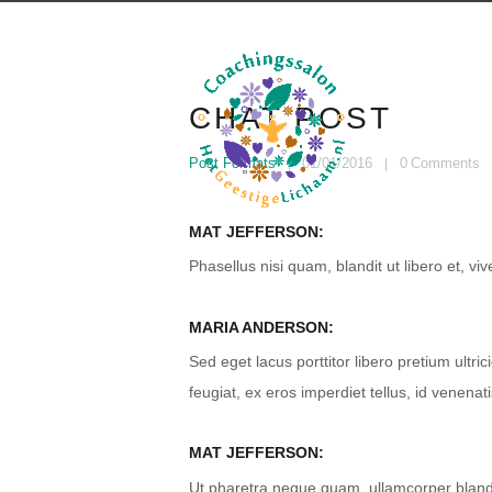
CHAT POST
Post Formats
01/01/2016
0
Comments
MAT JEFFERSON:
Phasellus nisi quam, blandit ut libero et, vi
MARIA ANDERSON:
Sed eget lacus porttitor libero pretium ultri
feugiat, ex eros imperdiet tellus, id venenatis
MAT JEFFERSON:
Ut pharetra neque quam, ullamcorper blandi