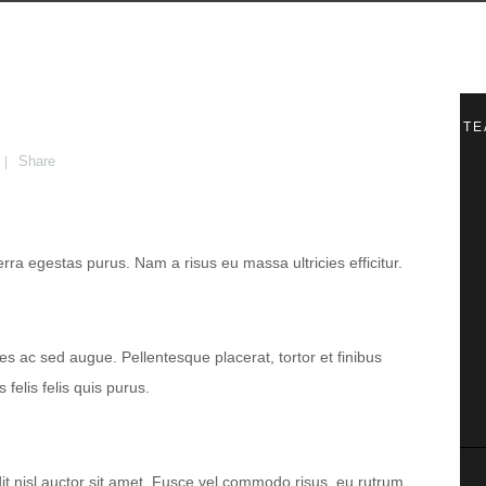
HOME
FEATURES
TE
Share
verra egestas purus. Nam a risus eu massa ultricies efficitur.
cies ac sed augue. Pellentesque placerat, tortor et finibus
 felis felis quis purus.
t nisl auctor sit amet. Fusce vel commodo risus, eu rutrum