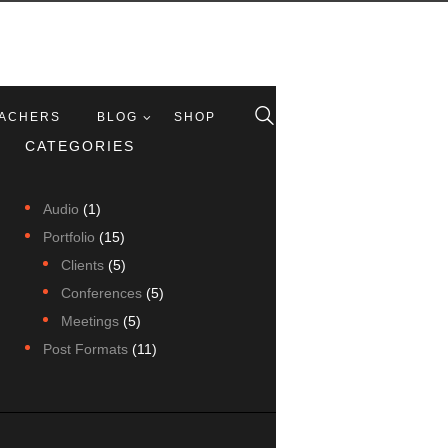
ACHERS
BLOG
SHOP
CATEGORIES
Audio
(1)
Portfolio
(15)
Clients
(5)
Conferences
(5)
Meetings
(5)
Post Formats
(11)