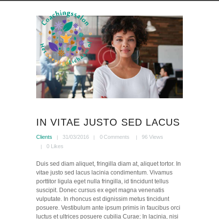
IN VITAE JUSTO SED LACUS
Clients
31/03/2016
0
Comments
96
Views
0
Likes
Duis sed diam aliquet, fringilla diam at, aliquet tortor. In
vitae justo sed lacus lacinia condimentum. Vivamus
porttitor ligula eget nulla fringilla, id tincidunt tellus
suscipit. Donec cursus ex eget magna venenatis
vulputate. In rhoncus est dignissim metus tincidunt
posuere. Vestibulum ante ipsum primis in faucibus orci
luctus et ultrices posuere cubilia Curae; In lacinia, nisi