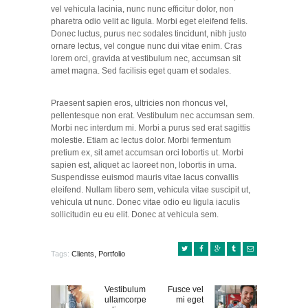
vel vehicula lacinia, nunc nunc efficitur dolor, non
pharetra odio velit ac ligula. Morbi eget eleifend felis.
Donec luctus, purus nec sodales tincidunt, nibh justo
ornare lectus, vel congue nunc dui vitae enim. Cras
lorem orci, gravida at vestibulum nec, accumsan sit
amet magna. Sed facilisis eget quam et sodales.
Praesent sapien eros, ultricies non rhoncus vel,
pellentesque non erat. Vestibulum nec accumsan sem.
Morbi nec interdum mi. Morbi a purus sed erat sagittis
molestie. Etiam ac lectus dolor. Morbi fermentum
pretium ex, sit amet accumsan orci lobortis ut. Morbi
sapien est, aliquet ac laoreet non, lobortis in urna.
Suspendisse euismod mauris vitae lacus convallis
eleifend. Nullam libero sem, vehicula vitae suscipit ut,
vehicula ut nunc. Donec vitae odio eu ligula iaculis
sollicitudin eu eu elit. Donec at vehicula sem.
Tags:
Clients
,
Portfolio
Vestibulum
Fusce vel
Previous
Next
BERICHT
ullamcorpe
mi eget
post:
post: